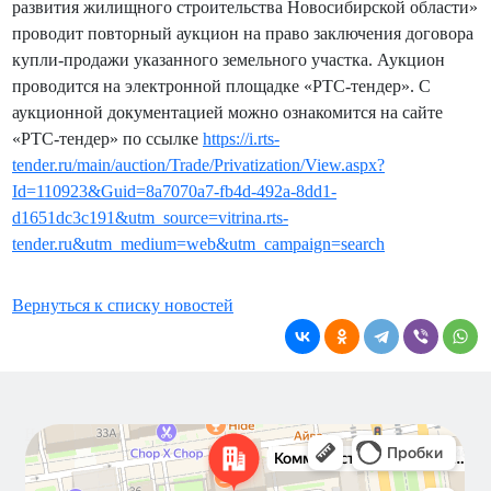
развития жилищного строительства Новосибирской области»
проводит повторный аукцион на право заключения договора
купли-продажи указанного земельного участка. Аукцион
проводится на электронной площадке «РТС-тендер». С
аукционной документацией можно ознакомится на сайте
«РТС-тендер» по ссылке
https://i.rts-
tender.ru/main/auction/Trade/Privatization/View.aspx?
Id=110923&Guid=8a7070a7-fb4d-492a-8dd1-
d1651dc3c191&utm_source=vitrina.rts-
tender.ru&utm_medium=web&utm_campaign=search
Вернуться к списку новостей
Новосибирск
Коммунистическая улица, 40 — Яндекс Карты