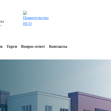
тва
"
ти
Торги
Вопрос-ответ
Контакты