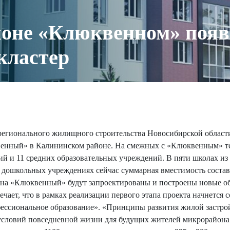
йоне «Клюквенном» появ
кластер
регионального жилищного строительства Новосибирской област
енный» в Калининском районе. На смежных с «Клюквенным» те
 и 11 средних образовательных учреждений. В пяти школах из 
ошкольных учреждениях сейчас суммарная вместимость составляе
йона «Клюквенный» будут запроектированы и построены новые о
т, что в рамках реализации первого этапа проекта начнется со
офессиональное образование». «Принципы развития жилой застр
 условий повседневной жизни для будущих жителей микрорайона