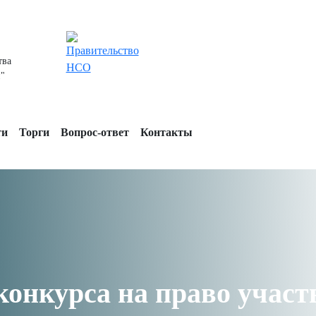
тва
и"
ти
Торги
Вопрос-ответ
Контакты
онкурса на право участ