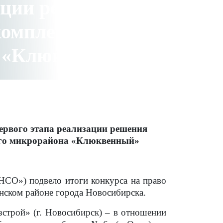
ации решения
комплексном
а «Клюквенный»
первого этапа реализации решения
вого микрорайона «Клюквенный»
СО») подвело итоги конкурса на право
нском районе города Новосибирска.
трой» (г. Новосибирск) – в отношении