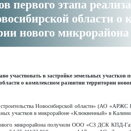
ов первого этапа реализ
восибирской области о 
ории нового микрорайон
аво участвовать в застройке земельных участков 
области о комплексном развитии территории но
 строительства Новосибирской области» (АО «АРЖС Н
ьных участков в микрорайоне «Клюквенный» в Калини
нового микрорайона получили ООО «СЗ ДСК КПД-Газс