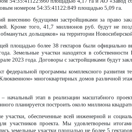
ром 54:35:41122:860 площадью 4,17 га и АО «Завод сб
ровым номером 54:35:41122:849 площадью 5,09 га.
ий внесению будущими застройщиками за право зак
лей. Кроме того, 41,7 миллионов руб. будут не поз
 «обманутых дольщиков» на территории Новосибирской
щей площадью более 38 гектаров были официально в
года. Земельные участки находятся в собственности
ле 2023 года. Договоры с застройщиками будут закл
т федеральной программы комплексного развития тер
«Клюквенном» многоквартирных домов различной этаж
в – начальный этап в реализации масштабного проек
нного планируется построить около миллиона квадрат
е участки, обеспеченные всей инженерной и социаль
для участников проекта. Мы удовлетворены итогам
ись земельные участки площадью не более 5 гектаров