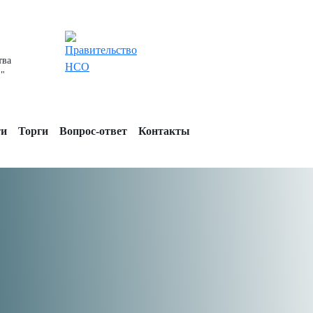
тва
"
ти
Торги
Вопрос-ответ
Контакты