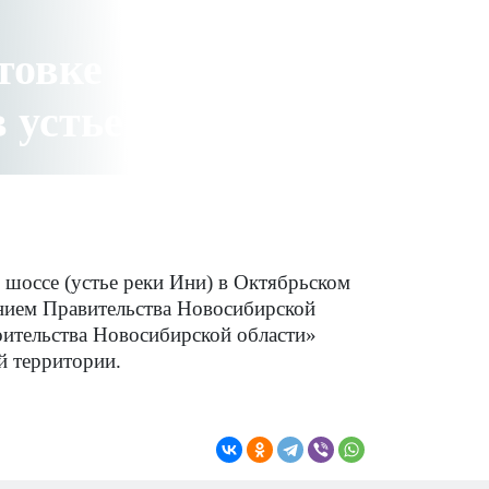
товке
 устье реки Ини
 шоссе (устье реки Ини) в Октябрьском
нием Правительства Новосибирской
ительства Новосибирской области»
й территории.