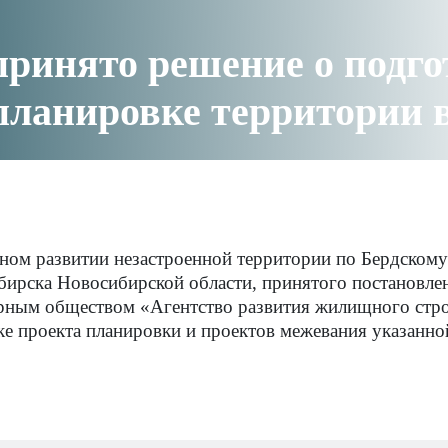
ринято решение о подго
планировке территории в
ном развитии незастроенной территории по Бердскому
бирска Новосибирской области, принятого
постановле
рным обществом «Агентство развития жилищного стро
е проекта планировки и проектов межевания указанно