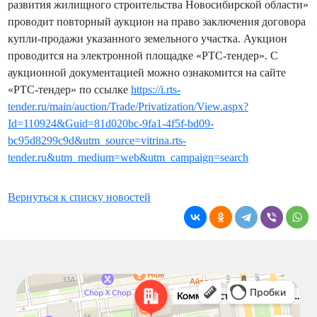
развития жилищного строительства Новосибирской области»
проводит повторный аукцион на право заключения договора
купли-продажи указанного земельного участка. Аукцион
проводится на электронной площадке «РТС-тендер». С
аукционной документацией можно ознакомится на сайте
«РТС-тендер» по ссылке
https://i.rts-
tender.ru/main/auction/Trade/Privatization/View.aspx?
Id=110924&Guid=81d020bc-9fa1-4f5f-bd09-
bc95d8299c9d&utm_source=vitrina.rts-
tender.ru&utm_medium=web&utm_campaign=search
Вернуться к списку новостей
Новосибирск
Коммунистическая улица, 40 — Яндекс Карты