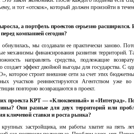
ему, и тот «отскок», который должен произойти в течен
осла, а портфель проектов серьезно расширился. И
 перед компанией сегодня?
 обнулилась, мы создавали ее практически заново. По
ые механизмы финансирования развития территорий. Та
ожность направлять средства, подлежащие возврат
 создает эффект двойной выгоды для государства. С од
которое строит внешние сети за счет этих бюджетных 
ных участков реинвестируются Агентством уже во 
тиции повторно возвращаются в проект.
их проекта КРТ — «Клюквенный» и «Интеград». Пос
чины? Они разные для двух территорий или проб
ия ключевой ставки и роста рынка?
рупных застройщика, им работы хватит на пять ле
кий сад построим полностью. Проблем здесь нет. Перио