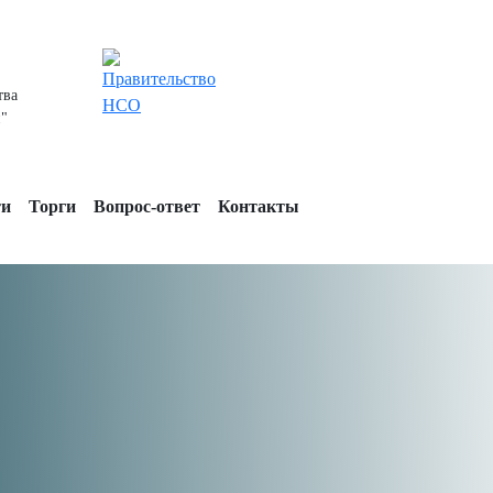
тва
"
ти
Торги
Вопрос-ответ
Контакты