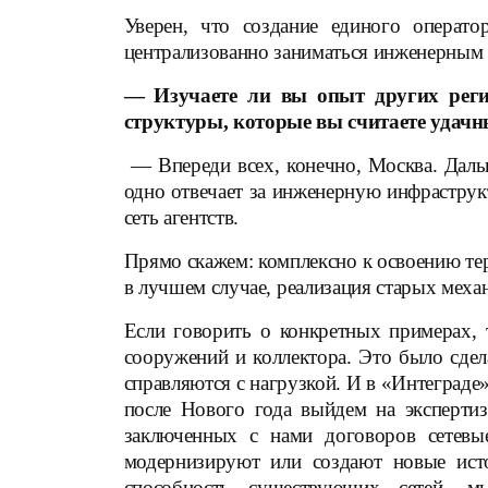
Уверен, что создание единого операт
централизованно заниматься инженерным 
— Изучаете ли вы опыт других реги
структуры, которые вы считаете удач
— Впереди всех, конечно, Москва. Даль
одно отвечает за инженерную инфраструкт
сеть агентств.
Прямо скажем: комплексно к освоению тер
в лучшем случае, реализация старых мех
Если говорить о конкретных примерах, 
сооружений и коллектора. Это было сдел
справляются с нагрузкой. И в «Интеград
после Нового года выйдем на эксперти
заключенных с нами договоров сете
модернизируют или создают новые ист
способность существующих сетей, м