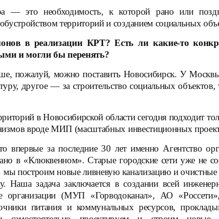
ора — это необходимость, к которой рано или поз
обустройством территорий и созданием социальных объ
онов в реализации КРТ? Есть ли какие-то конк
ными и могли бы перенять?
ше, пожалуй, можно поставить Новосибирск. У Москвы 
уру, другое — за строительство социальных объектов, тр
риторий в Новосибирской области сегодня подходит тол
анизмов вроде МИП (масштабных инвестиционных проектов
то впервые за последние 30 лет именно Агентство ор
ано в «Клюквенном». Старые городские сети уже не со
е» мы построим новые ливневую канализацию и очистные
зу. Наша задача заключается в создании всей инжене
вые организации (МУП «Горводоканал», АО «Росс
очники питания и коммунальных ресурсов, проклад
ы самостоятельно проектируем и строим новые в