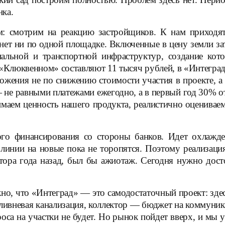
нка.
м: смотрим на реакцию застройщиков. К нам приходя
нет ни по одной площадке. Включенные в цену земли за
циальной и транспортной инфраструктур, создание к
 «Клюквенном» составляют 11 тысяч рублей, в «Интеград
ложения не по снижению стоимости участия в проекте, а
 не равными платежами ежегодно, а в первый год 30% 
маем ценность нашего продукта, реалистично оцениваем
ного финансирования со стороны банков. Идет охлажд
 линии на новые пока не торопятся. Поэтому реализаци
тора года назад, был бы ажиотаж. Сегодня нужно дост
но, что «Интеград» — это самодостаточный проект: здес
 ливневая канализация, коллектор — бюджет на коммун
проса на участки не будет. Но рынок пойдет вверх, и мы