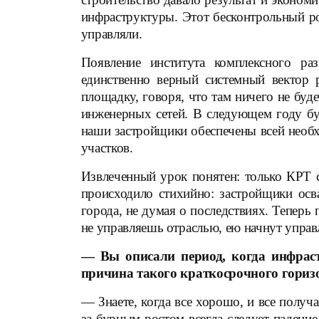
инфраструктуры. Этот бесконтрольный ро
управляли.
Появление института комплексного ра
единственно верный системный вектор 
площадку, говоря, что там ничего не буде
инженерных сетей. В следующем году бу
наши застройщики обеспечены всей необ
участков.
Извлеченный урок понятен: только КРТ с
происходило стихийно: застройщики осва
города, не думая о последствиях. Теперь 
не управляешь отраслью, ею начнут управл
—
Вы описали период, когда инфрас
причина такого краткосрочного гориз
— Знаете, когда все хорошо, и все получ
за бурным ростом всегда следует падение