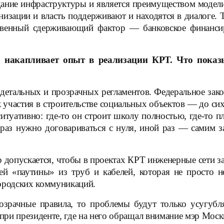
дание инфраструктуры и является преимуществом модел
изации и власть поддерживают и находятся в диалоге. 
ственный сдерживающий фактор — банковское финансир
о накапливает опыт в реализации КРТ. Что пока
детальных и прозрачных регламентов. Федеральное зако
 участия в строительстве социальных объектов — до си
туативно: где-то он строит школу полностью, где-то п
 раз нужно договариваться с нуля, иной раз — самим 
ор допускается, чтобы в проектах КРТ инженерные сети 
ей «паутины» из труб и кабелей, которая не просто н
городских коммуникаций.
розрачные правила, то проблемы будут только усугубл
е при президенте, где на него обращал внимание мэр Мос