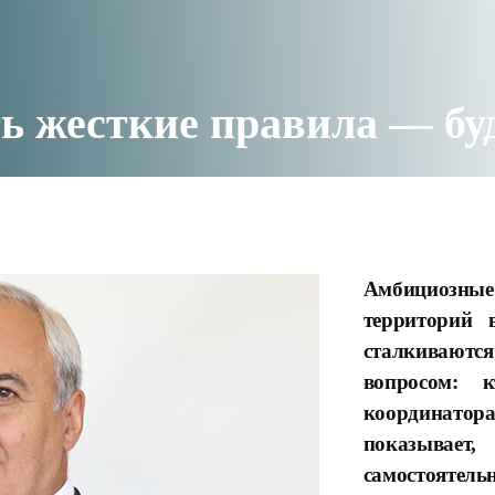
ь жесткие правила — бу
Амбициозные
территорий 
сталкивают
вопросом: 
координат
показывае
самостоятел