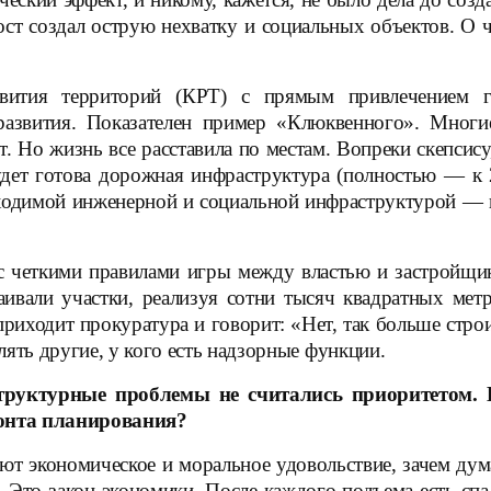
ст создал острую нехватку и социальных объектов. О ч
звития территорий (КРТ) с прямым привлечением г
развития. Показателен пример «Клюквенного». Многие
т. Но жизнь все расставила по местам. Вопреки скепсис
дет готова дорожная инфраструктура (полностью — к 2
ходимой инженерной и социальной инфраструктурой — 
 четкими правилами игры между властью и застройщика
ивали участки, реализуя сотни тысяч квадратных метр
приходит прокуратура и говорит: «Нет, так больше стро
ять другие, у кого есть надзорные функции.
труктурные проблемы не считались приоритетом. 
онта планирования?
ают экономическое и моральное удовольствие, зачем ду
. Это закон экономики. После каждого подъема есть сп