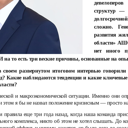
девелоперо
структур — 
долгосрочно
сложно. Ген
развития жил
области» АШ
нет иного п
 И на то есть три веские причины, основанные на о
 своем развернутом итоговом интервью говорили 
д? Какие наблюдаются тенденции и какие ключевые у
власти?
еской и макроэкономической ситуации. Именно они опр
ри этом я бы не назвал положение кризисным — просто н
и правила еще три года назад, когда наша команда п
ьного комплекса, никто об этом не хотел слышать. До к
ический эффект, и никому, кажется, не было дела до с