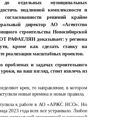
в до отдельных муниципальных
достичь подлинной комплексности и
й согласованности решений крайне
еральный директор АО «Агентство
ищного строительства Новосибирской
ОТ РАФАЕЛЯН доказывает: у региона
ути, кроме как сделать ставку на
пыте реализации масштабных проектов.
о проблемах и задачах строительного
роки, на ваш взгляд, стоит извлечь из
еделяют крен, то направление, в котором
аступили новые времена и новые правила.
риступила к работе в АО «АРЖС НСО». Но
онца 2023 года всех все устраивало. Любое
оздания нормальной инженерной и дорожной